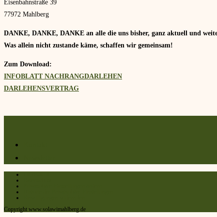
Eisenbahnstraße 39
77972 Mahlberg
DANKE, DANKE, DANKE an alle die uns bisher, ganz aktuell und weiterh
Was allein nicht zustande käme, schaffen wir gemeinsam!
Zum Download:
INFOBLATT NACHRANGDARLEHEN
DARLEHENSVERTRAG
Kontakt
Newsletter
Impressum
Datenschutz
Privatsphäre-Einstellungen ändern
Historie der Privatsphäre-Einstellungen
Einwilligungen widerrufen
Copyright www.solawimahlberg.de