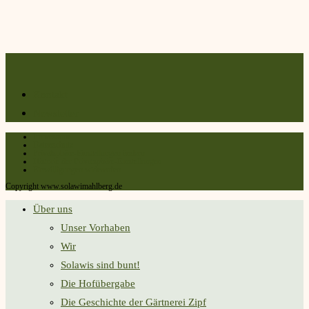
Kontakt
Newsletter
Impressum
Datenschutz
Privatsphäre-Einstellungen ändern
Historie der Privatsphäre-Einstellungen
Einwilligungen widerrufen
Copyright www.solawimahlberg.de
Über uns
Unser Vorhaben
Wir
Solawis sind bunt!
Die Hofübergabe
Die Geschichte der Gärtnerei Zipf